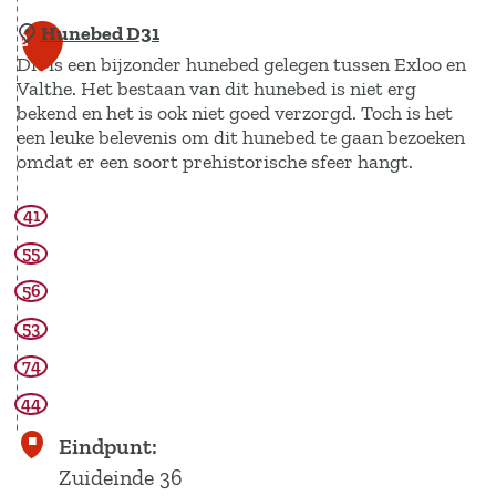
Hunebed D31
O
2
Dit is een bijzonder hunebed gelegen tussen Exloo en
p
Valthe. Het bestaan van dit hunebed is niet erg
e
bekend en het is ook niet goed verzorgd. Toch is het
n
een leuke belevenis om dit hunebed te gaan bezoeken
l
omdat er een soort prehistorische sfeer hangt.
u
41
H
c
u
h
55
n
t
56
e
b
53
b
a
74
e
d
d
44
L
D
e
Eindpunt:
3
e
Zuideinde 36