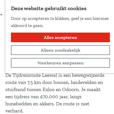
Voeg toe als favoriet
Download route
Deze website gebruikt cookies
D
Door op accepteren te klikken, geef je aan hiermee
e
Tijdreisroute Leewal
G
akkoord te gaan.
e
a
l
n
Alles accepteren
Wandeltocht
d
a
e
7,5 km
Alleen noodzakelijk
a
z
r
Bekijk routekaart
Voorkeuren aanpassen
e
d
p
e
De Tijdreisroute Leewal is een bewegwijzerde
a
h
route van 7,5 km door bossen, heidevelden en
g
o
stuifzand tussen Exloo en Odoorn. Je maakt
i
m
een tijdreis van 470.000 jaar, langs
n
e
hunebedden en akkers. De route is niet
a
p
verhard.