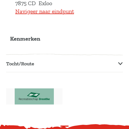
1
w
7875 CD
Exloo
a
Navigeer naar eindpunt
l
Kenmerken
Tocht/Route