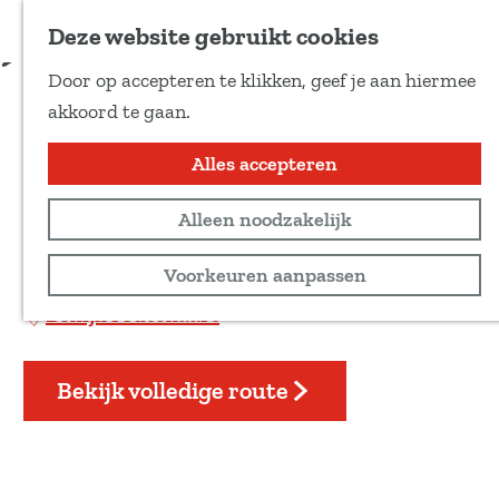
Voeg toe als favoriet
Download route
Deze website gebruikt cookies
D
Door op accepteren te klikken, geef je aan hiermee
e
Assen: De loopjes van
G
akkoord te gaan.
e
a
Assen
l
n
Alles accepteren
d
a
e
Wandeltocht
Alleen noodzakelijk
a
z
r
10 km
Voorkeuren aanpassen
e
d
p
Bekijk routekaart
e
a
h
g
o
Bekijk volledige route
i
m
n
e
a
p