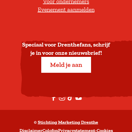
Voor ondernemers
e
Evenement aanmelden
r
u
g
n
a
Speciaal voor Drenthefans, schrijf
a
je in voor onze nieuwsbrief!
r
Meld je aan
b
o
v
e
F
I
T
Y
n
a
n
i
o
c
s
k
u
©
Stichting Marketing Drenthe
e
t
T
t
Disclaimer
Colofon
Privacystatement
-
Cookies