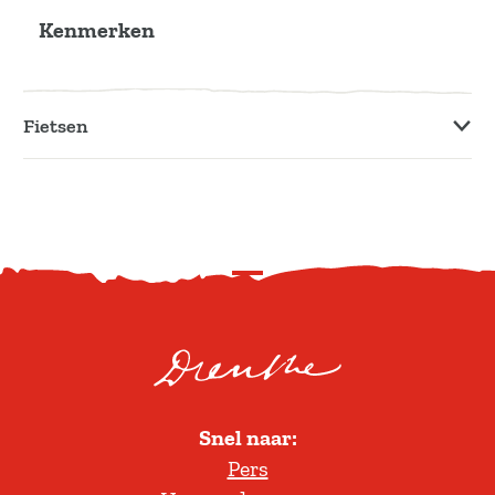
Kenmerken
Fietsen
S
c
r
o
l
Snel naar:
l
Pers
t