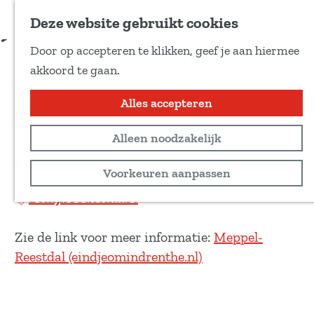
Voeg toe als favoriet
Download route
Deze website gebruikt cookies
D
Door op accepteren te klikken, geef je aan hiermee
e
Fietsroute Meppel-
G
akkoord te gaan.
e
a
Reestdal
l
n
Alles accepteren
d
a
e
Recreatief
Alleen noodzakelijk
a
z
r
52 km
Voorkeuren aanpassen
e
d
p
Bekijk routekaart
e
a
h
g
Zie de link voor meer informatie:
Meppel-
o
i
Reestdal (eindjeomindrenthe.nl)
m
n
e
a
p