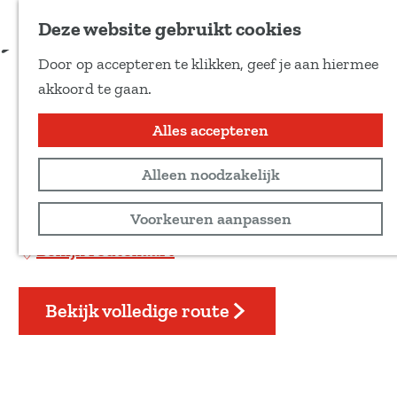
Voeg toe als favoriet
Download route
Deze website gebruikt cookies
D
Door op accepteren te klikken, geef je aan hiermee
e
Lieveren-Roderesch:
G
akkoord te gaan.
e
a
Knapzakroute (K23)
l
n
Alles accepteren
d
a
e
Wandeltocht
Alleen noodzakelijk
a
z
r
17 km
Voorkeuren aanpassen
e
d
p
Bekijk routekaart
e
a
h
g
o
Bekijk volledige route
i
m
n
e
a
p