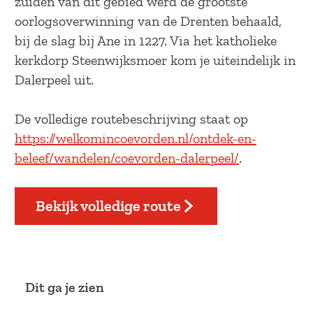
zuiden van dit gebied werd de grootste
a
oorlogsoverwinning van de Drenten behaald,
g
bij de slag bij Ane in 1227. Via het katholieke
e
kerkdorp Steenwijksmoer kom je uiteindelijk in
Dalerpeel uit.
De volledige routebeschrijving staat op
https://welkomincoevorden.nl/ontdek-en-
beleef/wandelen/coevorden-dalerpeel/
.
Bekijk volledige route
Dit ga je zien