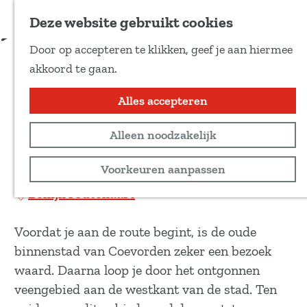
Voeg toe als favoriet
Download route
Deze website gebruikt cookies
D
Door op accepteren te klikken, geef je aan hiermee
e
Cultuurpad Coevorden:
G
akkoord te gaan.
e
a
Coevorden - Dalerpeel
l
n
Alles accepteren
d
a
e
Wandeltocht
Alleen noodzakelijk
a
z
r
13,7 km
Voorkeuren aanpassen
e
d
p
Bekijk routekaart
e
a
h
g
Voordat je aan de route begint, is de oude
o
i
binnenstad van Coevorden zeker een bezoek
m
n
waard. Daarna loop je door het ontgonnen
e
a
veengebied aan de westkant van de stad. Ten
p