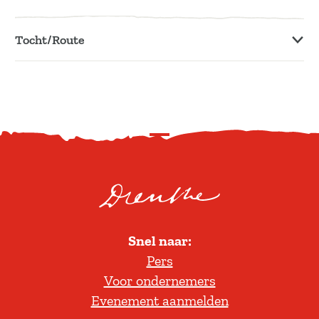
Tocht/Route
S
c
r
o
l
Snel naar:
l
Pers
t
Voor ondernemers
e
Evenement aanmelden
r