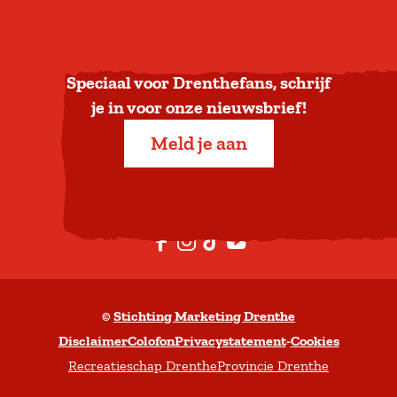
u
g
n
a
Speciaal voor Drenthefans, schrijf
a
je in voor onze nieuwsbrief!
r
Meld je aan
b
o
v
e
F
I
T
Y
n
a
n
i
o
c
s
k
u
©
Stichting Marketing Drenthe
e
t
T
t
Disclaimer
Colofon
Privacystatement
-
Cookies
b
a
o
u
Recreatieschap Drenthe
Provincie Drenthe
o
g
k
b