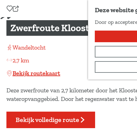
Voeg toe als favoriet
Deze website 
D
Door op acceptere
e
Zwerfroute Kloosterveld
G
e
a
l
n
Wandeltocht
d
a
e
2,7 km
a
z
r
Bekijk routekaart
e
d
p
e
Deze zwerfroute van 2,7 kilometer door het Klooste
a
h
wateropvanggebied. Door het regenwater vast te
g
o
i
m
Bekijk volledige route
n
e
a
p