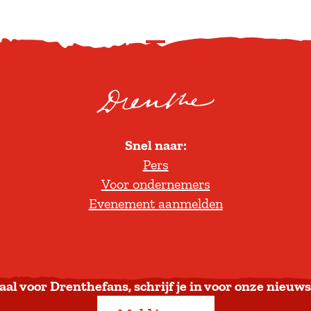
S
c
r
o
l
Snel naar:
l
Pers
t
Voor ondernemers
e
Evenement aanmelden
r
u
g
n
a
aal voor Drenthefans, schrijf je in voor onze nieuws
a