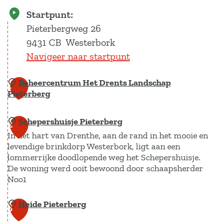
Startpunt:
Pieterbergweg 26
9431 CB
Westerbork
Navigeer naar startpunt
Beheercentrum Het Drents Landschap
1
Pieterberg
Schepershuisje Pieterberg
B
2
In het hart van Drenthe, aan de rand in het mooie en
e
levendige brinkdorp Westerbork, ligt aan een
h
lommerrijke doodlopende weg het Schepershuisje.
e
De woning werd ooit bewoond door schaapsherder
e
Noo1
r
Heide Pieterberg
S
c
3
c
e