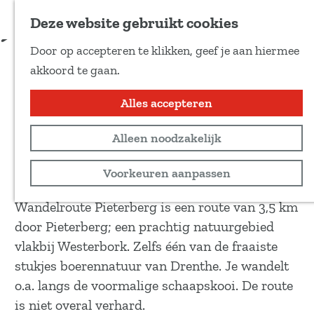
Voeg toe als favoriet
Download route
Deze website gebruikt cookies
D
Door op accepteren te klikken, geef je aan hiermee
e
Wandelroute Pieterberg
G
akkoord te gaan.
e
a
l
n
Alles accepteren
Wandeltocht
d
a
e
3,5 km
Alleen noodzakelijk
a
z
r
Bekijk routekaart
Voorkeuren aanpassen
e
d
p
e
Wandelroute Pieterberg is een route van 3,5 km
a
h
door Pieterberg; een prachtig natuurgebied
g
o
vlakbij Westerbork. Zelfs één van de fraaiste
i
m
stukjes boerennatuur van Drenthe. Je wandelt
n
e
o.a. langs de voormalige schaapskooi. De route
a
p
is niet overal verhard.