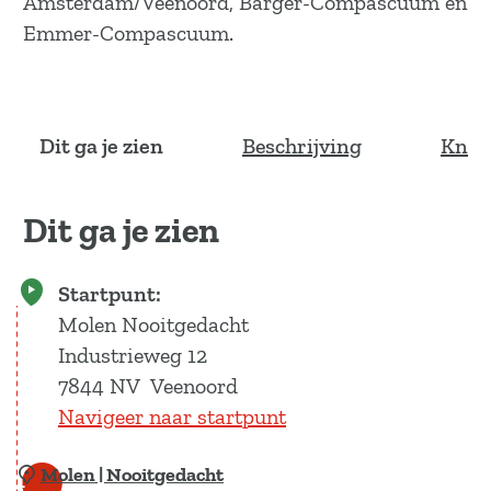
Amsterdam/Veenoord, Barger-Compascuum en
Emmer-Compascuum.
Dit ga je zien
Beschrijving
Knoo
Dit ga je zien
Startpunt:
Molen Nooitgedacht
Industrieweg 12
7844 NV
Veenoord
Navigeer naar startpunt
Molen | Nooitgedacht
1