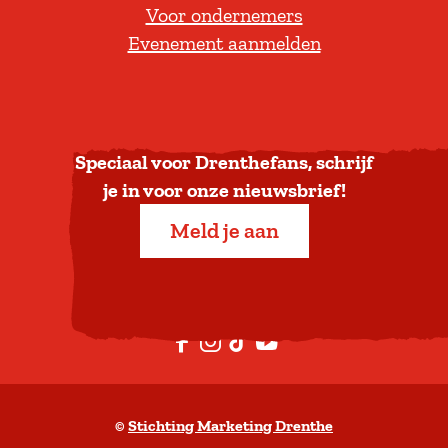
Voor ondernemers
e
Evenement aanmelden
r
u
g
n
a
Speciaal voor Drenthefans, schrijf
a
je in voor onze nieuwsbrief!
r
Meld je aan
b
o
v
e
F
I
T
Y
n
a
n
i
o
c
s
k
u
©
Stichting Marketing Drenthe
e
t
T
t