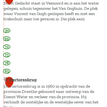
Nooit Gedacht staat in Veenoord en is aan het water
gelegen, schuin tegenover het Van Goghuis. De plek
waar Vincent van Gogh geslapen heeft en met een
trekschuit naar toe gevaren is. Die plek aan1
30
M
o
99
l
72
e
73
n
78
|
N
65
o
Viertorenbrug
2
o
De Viertorenbrug is in 1960 in opdracht van de
i
provincie Drenthe gebouwd naar ontwerp van de
Dienst Water en verkeer van de provincie. Hij
t
verbindt de oostelijke en de westelijke oever van het
g