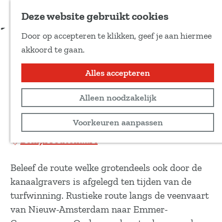
Voeg toe als favoriet
Download route
Deze website gebruikt cookies
D
Door op accepteren te klikken, geef je aan hiermee
e
Veenvaart Fietsroute -
G
akkoord te gaan.
e
a
Kanaal met een verhaal
l
n
Alles accepteren
d
a
e
Recreatief
Alleen noodzakelijk
a
z
r
29 km
Voorkeuren aanpassen
e
d
p
Bekijk routekaart
e
a
h
g
Beleef de route welke grotendeels ook door de
o
i
kanaalgravers is afgelegd ten tijden van de
m
n
turfwinning. Rustieke route langs de veenvaart
e
a
van Nieuw-Amsterdam naar Emmer-
p