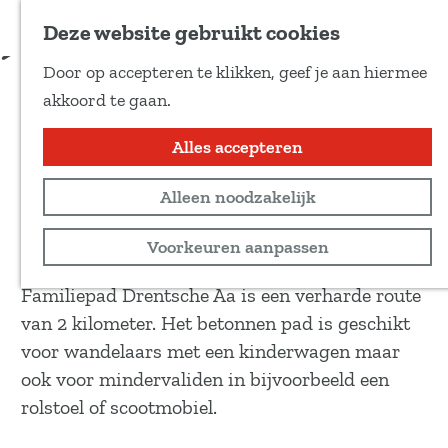
Voeg toe als favoriet
Download route
Deze website gebruikt cookies
D
Door op accepteren te klikken, geef je aan hiermee
e
Familiepad Drentsche Aa
G
akkoord te gaan.
e
a
l
n
Alles accepteren
Wandeltocht
d
a
e
2 km
Alleen noodzakelijk
a
z
r
Bekijk routekaart
Voorkeuren aanpassen
e
d
p
e
Familiepad Drentsche Aa is een verharde route
a
h
van 2 kilometer. Het betonnen pad is geschikt
g
o
voor wandelaars met een kinderwagen maar
i
m
ook voor mindervaliden in bijvoorbeeld een
n
e
rolstoel of scootmobiel.
a
p