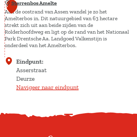
Sterrenbos Amelte
D
n
3
Aan de oostrand van Assen wandel je zo het
e
d
Amelterbos in. Dit natuurgebied van 63 hectare
u
e
strekt zich uit aan beide zijden van de
r
D
Rolderhoofdweg en ligt op de rand van het Nationaal
z
r
Park Drentsche Aa. Landgoed Valkenstijn is
onderdeel van het Amelterbos.
e
e
r
n
S
Eindpunt:
d
t
t
Asserstraat
i
s
e
Deurze
e
c
r
Navigeer naar eindpunt
p
h
r
e
e
A
n
a
S
b
|
c
o
B
r