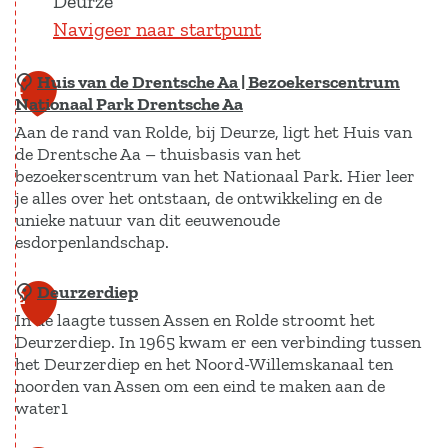
Deurze
Navigeer naar startpunt
Huis van de Drentsche Aa | Bezoekerscentrum
1
Nationaal Park Drentsche Aa
Aan de rand van Rolde, bij Deurze, ligt het Huis van
de Drentsche Aa – thuisbasis van het
bezoekerscentrum van het Nationaal Park. Hier leer
je alles over het ontstaan, de ontwikkeling en de
unieke natuur van dit eeuwenoude
esdorpenlandschap.
Deurzerdiep
H
2
In de laagte tussen Assen en Rolde stroomt het
u
Deurzerdiep. In 1965 kwam er een verbinding tussen
i
het Deurzerdiep en het Noord-Willemskanaal ten
s
noorden van Assen om een eind te maken aan de
v
water1
a