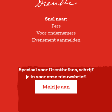
s
e
o
A
z
l
m
o
Snel naar:
l
e
e
Pers
t
l
k
Voor ondernemers
e
t
e
Evenement aanmelden
r
e
r
u
s
g
c
n
e
a
Speciaal voor Drenthefans, schrijf
n
a
je in voor onze nieuwsbrief!
t
r
Meld je aan
r
b
u
o
m
v
N
e