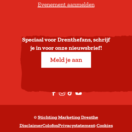
Evenement aanmelden
r
u
g
n
a
Speciaal voor Drenthefans, schrijf
a
je in voor onze nieuwsbrief!
r
Meld je aan
b
o
v
e
F
I
T
Y
n
a
n
i
o
c
s
k
u
©
Stichting Marketing Drenthe
e
t
T
t
Disclaimer
Colofon
Privacystatement
-
Cookies
b
a
o
u