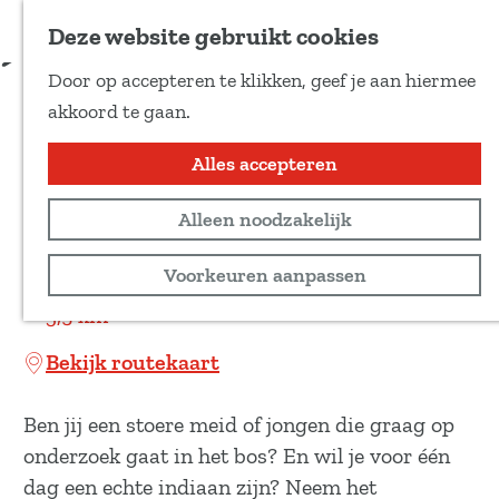
Voeg toe als favoriet
Download route
Deze website gebruikt cookies
D
Door op accepteren te klikken, geef je aan hiermee
e
Indianenpad bij
G
akkoord te gaan.
e
a
Buitencentrum
l
n
Alles accepteren
d
Boomkroonpad
a
e
Alleen noodzakelijk
a
z
r
Wandeltocht
Voorkeuren aanpassen
e
d
p
3,5 km
e
a
h
Bekijk routekaart
g
o
i
m
Ben jij een stoere meid of jongen die graag op
n
e
onderzoek gaat in het bos? En wil je voor één
a
p
dag een echte indiaan zijn? Neem het