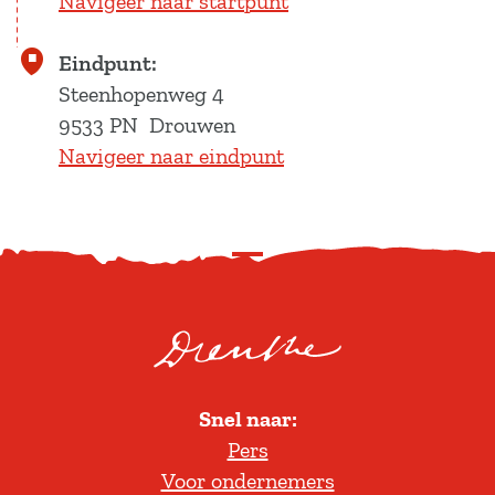
Navigeer naar startpunt
Eindpunt:
Steenhopenweg 4
9533 PN
Drouwen
Navigeer naar eindpunt
S
c
r
o
l
Snel naar:
l
Pers
t
Voor ondernemers
e