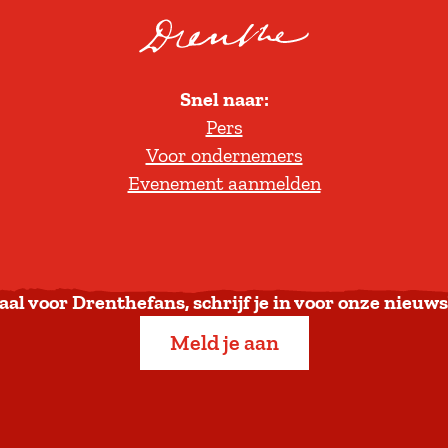
r
o
l
Snel naar:
l
Pers
t
Voor ondernemers
e
Evenement aanmelden
r
u
g
n
a
aal voor Drenthefans, schrijf je in voor onze nieuws
a
Meld je aan
r
b
o
v