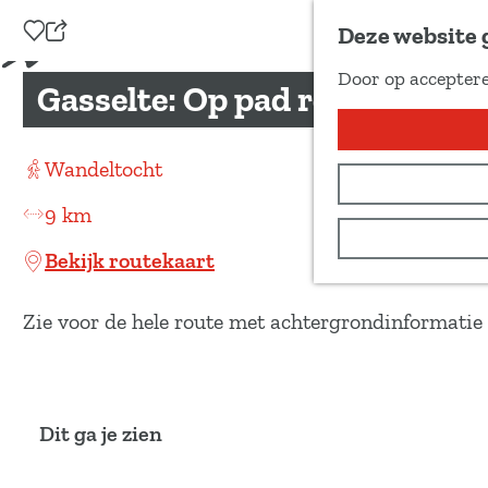
Voeg toe als favoriet
Deze website 
D
Door op acceptere
e
Gasselte: Op pad rond Gassel
G
e
a
l
n
Wandeltocht
d
a
e
9 km
a
z
r
Bekijk routekaart
e
d
p
e
Zie voor de hele route met achtergrondinformatie
a
h
g
o
i
m
n
Dit ga je zien
e
a
p