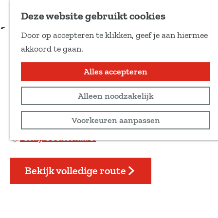
Voeg toe als favoriet
Download route
Deze website gebruikt cookies
D
Door op accepteren te klikken, geef je aan hiermee
e
Paardenroutes Drents
G
akkoord te gaan.
e
a
Friese Wold
l
n
Alles accepteren
d
a
e
Ruiterroute
Alleen noodzakelijk
a
z
r
98 km
Voorkeuren aanpassen
e
d
p
Bekijk routekaart
e
a
h
g
o
Bekijk volledige route
i
m
n
e
a
p