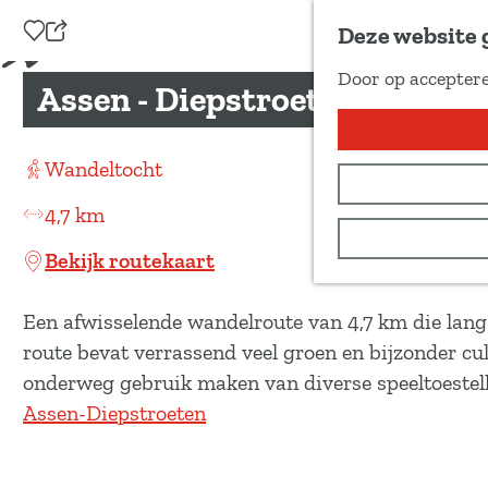
Voeg toe als favoriet
Deze website 
D
Door op acceptere
e
Assen - Diepstroeten
G
e
a
l
n
Wandeltocht
d
a
e
4,7 km
a
z
r
Bekijk routekaart
e
d
p
e
Een afwisselende wandelroute van 4,7 km die lang
a
h
route bevat verrassend veel groen en bijzonder cul
g
o
onderweg gebruik maken van diverse speeltoestelle
i
m
Assen-Diepstroeten
n
e
a
p