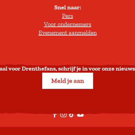
Snel naar:
l
Pers
t
Voor ondernemers
e
Evenement aanmelden
r
u
g
n
a
aal voor Drenthefans, schrijf je in voor onze nieuws
a
Meld je aan
r
b
o
v
F
I
T
Y
e
a
n
i
o
n
c
s
k
u