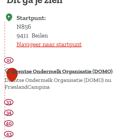
Startpunt:
N856
9411
Beilen
Navigeer naar startpunt
01
Drentse Ondermelk Organisatie (DOMO)
1
Drentse Ondermelk Organisatie (DOMO) nu
FrieslandCampina
33
D
r
34
e
40
n
43
t