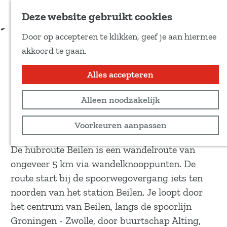
Voeg toe als favoriet
Download route
Deze website gebruikt cookies
D
Door op accepteren te klikken, geef je aan hiermee
e
Hubroute Beilen
G
akkoord te gaan.
e
a
l
n
Alles accepteren
Wandeltocht
d
a
e
4,9 km
Alleen noodzakelijk
a
z
r
Bekijk routekaart
Voorkeuren aanpassen
e
d
p
e
De hubroute Beilen is een wandelroute van
a
h
ongeveer 5 km via wandelknooppunten. De
g
o
route start bij de spoorwegovergang iets ten
i
m
noorden van het station Beilen. Je loopt door
n
e
het centrum van Beilen, langs de spoorlijn
a
p
Groningen - Zwolle, door buurtschap Alting,