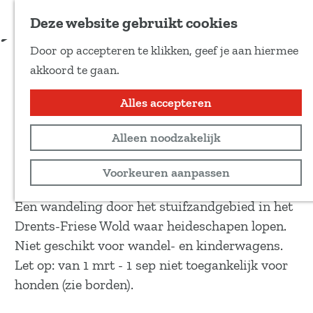
Voeg toe als favoriet
Download route
Deze website gebruikt cookies
D
Door op accepteren te klikken, geef je aan hiermee
e
Wandelroute Kale Duinen
G
akkoord te gaan.
e
a
l
n
Alles accepteren
Wandeltocht
d
a
e
5,5 km
Alleen noodzakelijk
a
z
r
Bekijk routekaart
Voorkeuren aanpassen
e
d
p
e
Een wandeling door het stuifzandgebied in het
a
h
Drents-Friese Wold waar heideschapen lopen.
g
o
Niet geschikt voor wandel- en kinderwagens.
i
m
Let op: van 1 mrt - 1 sep niet toegankelijk voor
n
e
honden (zie borden).
a
p