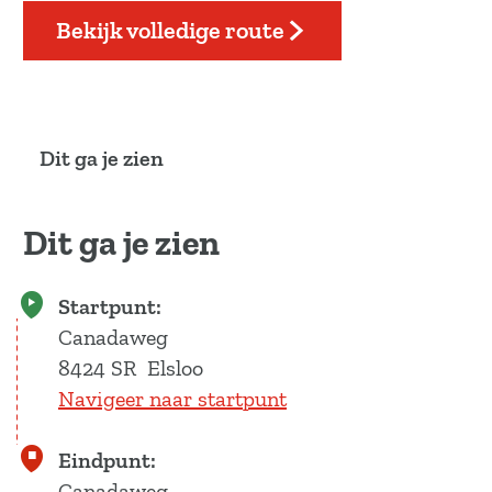
a
Bekijk volledige route
g
e
Dit ga je zien
Dit ga je zien
Startpunt:
Canadaweg
8424 SR
Elsloo
Navigeer naar startpunt
Eindpunt:
Canadaweg