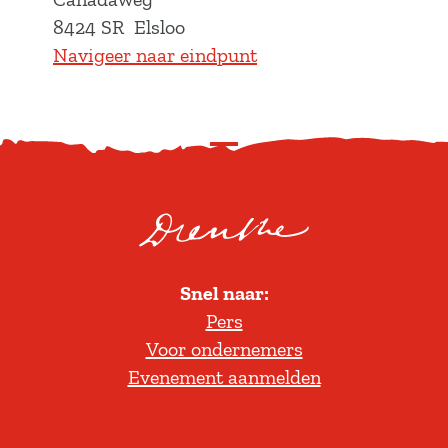
8424 SR
Elsloo
Navigeer naar eindpunt
S
c
r
o
l
Snel naar:
l
Pers
t
Voor ondernemers
e
Evenement aanmelden
r
u
g