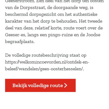
Geeserstroom. Een deel van het dorp ten oosten
a
van de Dorpsstraat, de doorgaande weg, is
g
beschermd dorpsgezicht om het authentieke
e
karakter van het dorp te behouden. Het tweede
deel van deze, relatief korte, route voert over de
Geeser-es, langs een pingo-ruïne en de Joodse
begraafplaats.
De volledige routebeschrijving staat op
https://welkomincoevorden.nl/ontdek-en-
beleef/wandelen/gees-oosterhesselen/.
Bekijk volledige route