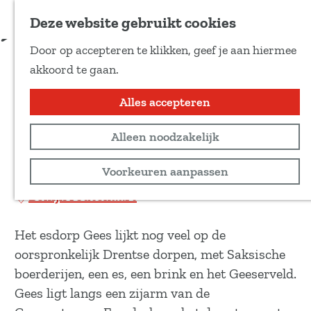
Voeg toe als favoriet
Download route
Deze website gebruikt cookies
D
Door op accepteren te klikken, geef je aan hiermee
e
Cultuurpad Coevorden:
G
akkoord te gaan.
e
a
Gees - Oosterhesselen
l
n
Alles accepteren
d
a
e
Wandeltocht
Alleen noodzakelijk
a
z
r
3,4 km
Voorkeuren aanpassen
e
d
p
Bekijk routekaart
e
a
h
g
Het esdorp Gees lijkt nog veel op de
o
i
oorspronkelijk Drentse dorpen, met Saksische
m
n
boerderijen, een es, een brink en het Geeserveld.
e
a
Gees ligt langs een zijarm van de
p