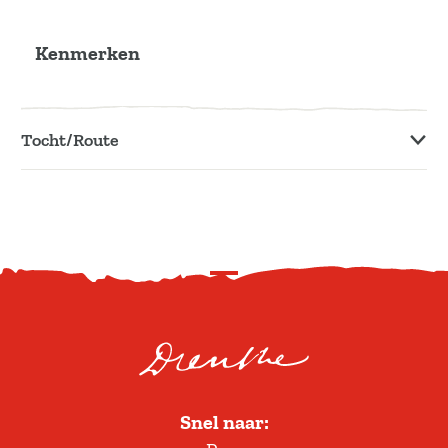
Kenmerken
Tocht/Route
S
c
r
o
l
Snel naar:
l