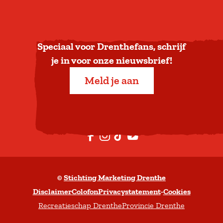
u
g
n
a
Speciaal voor Drenthefans, schrijf
a
je in voor onze nieuwsbrief!
r
Meld je aan
b
o
v
e
F
I
T
Y
n
a
n
i
o
c
s
k
u
©
Stichting Marketing Drenthe
e
t
T
t
Disclaimer
Colofon
Privacystatement
-
Cookies
b
a
o
u
Recreatieschap Drenthe
Provincie Drenthe
o
g
k
b