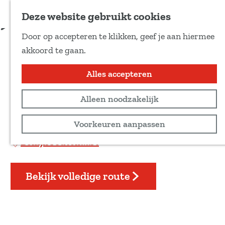
Voeg toe als favoriet
Download route
Deze website gebruikt cookies
D
Door op accepteren te klikken, geef je aan hiermee
e
De zeven Coevorder
G
akkoord te gaan.
e
a
molens
l
n
Alles accepteren
d
a
e
Recreatief
Alleen noodzakelijk
a
z
r
70 km
Voorkeuren aanpassen
e
d
p
Bekijk routekaart
e
a
h
g
o
Bekijk volledige route
i
m
n
e
a
p