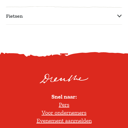
Fietsen
S
c
r
o
l
Snel naar:
l
Pers
t
Voor ondernemers
e
Evenement aanmelden
r