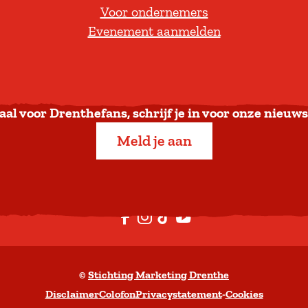
Voor ondernemers
e
Evenement aanmelden
r
u
g
n
a
aal voor Drenthefans, schrijf je in voor onze nieuws
a
Meld je aan
r
b
o
v
F
I
T
Y
e
a
n
i
o
n
c
s
k
u
©
Stichting Marketing Drenthe
e
t
T
t
Disclaimer
Colofon
Privacystatement
-
Cookies
b
a
o
u