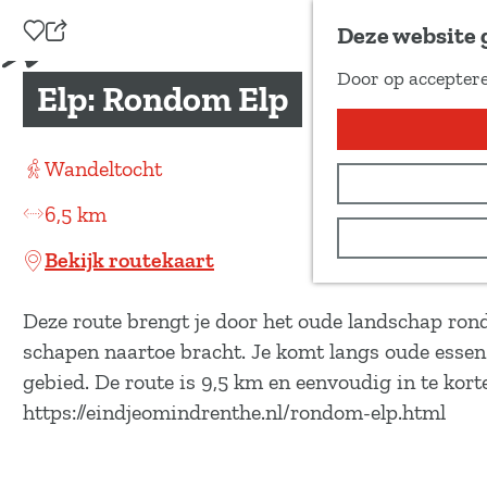
Voeg toe als favoriet
Deze website 
D
Door op acceptere
e
Elp: Rondom Elp
G
e
a
l
n
Wandeltocht
d
a
e
6,5 km
a
z
r
Bekijk routekaart
e
d
p
e
Deze route brengt je door het oude landschap rond
a
h
schapen naartoe bracht. Je komt langs oude esse
g
o
gebied. De route is 9,5 km en eenvoudig in te kort
i
m
https://eindjeomindrenthe.nl/rondom-elp.html
n
e
a
p