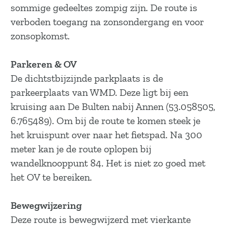
a
sommige gedeeltes zompig zijn. De route is
g
verboden toegang na zonsondergang en voor
e
zonsopkomst.
Parkeren & OV
De dichtstbijzijnde parkplaats is de
parkeerplaats van WMD. Deze ligt bij een
kruising aan De Bulten nabij Annen (53.058505,
6.765489). Om bij de route te komen steek je
het kruispunt over naar het fietspad. Na 300
meter kan je de route oplopen bij
wandelknooppunt 84. Het is niet zo goed met
het OV te bereiken.
Bewegwijzering
Deze route is bewegwijzerd met vierkante