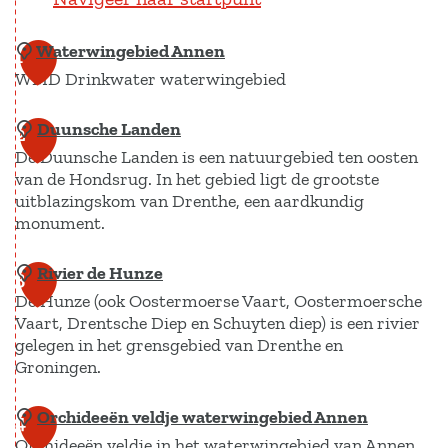
o
t
e
Waterwingebied Annen
1
a
WMD Drinkwater waterwingebied
f
b
Duunsche Landen
e
W
2
e
De Duunsche Landen is een natuurgebied ten oosten
a
l
van de Hondsrug. In het gebied ligt de grootste
t
d
uitblazingskom van Drenthe, een aardkundig
e
i
monument.
n
r
g
w
Rivier de Hunze
D
3
R
i
De Hunze (ook Oostermoerse Vaart, Oostermoersche
u
o
Vaart, Drentsche Diep en Schuyten diep) is een rivier
n
u
u
gelegen in het grensgebied van Drenthe en
t
g
n
Groningen.
e
e
s
b
b
c
o
Orchideeën veldje waterwingebied Annen
R
4
r
i
h
Orchideeën veldje in het waterwingebied van Annen.
i