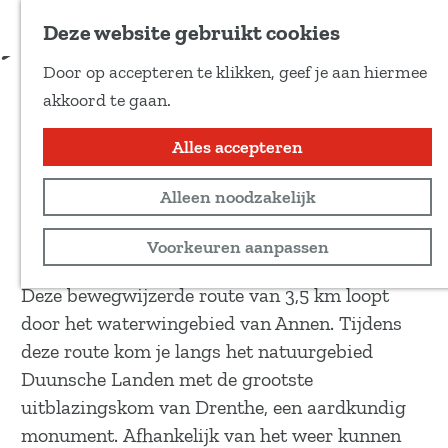
Voeg toe als favoriet
Download route
Deze website gebruikt cookies
D
Door op accepteren te klikken, geef je aan hiermee
e
WMD wandelroute Annen
G
akkoord te gaan.
e
a
l
n
Alles accepteren
Wandeltocht
d
a
e
3,5 km
Alleen noodzakelijk
a
z
r
Bekijk routekaart
Voorkeuren aanpassen
e
d
p
e
Deze bewegwijzerde route van 3,5 km loopt
a
h
door het waterwingebied van Annen. Tijdens
g
o
deze route kom je langs het natuurgebied
i
m
Duunsche Landen met de grootste
n
e
uitblazingskom van Drenthe, een aardkundig
a
p
monument. Afhankelijk van het weer kunnen