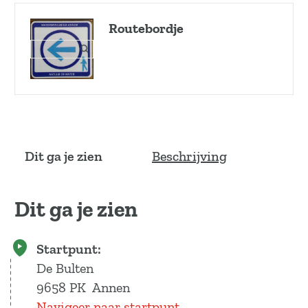
Routebordje
O
p
e
n
p
o
p
u
Dit ga je zien
Beschrijving
p
m
e
Dit ga je zien
t
v
e
Startpunt:
r
De Bulten
g
9658 PK
Annen
r
Navigeer naar startpunt