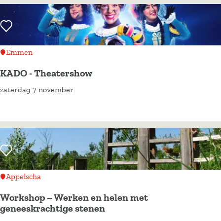
n
e
Voeg toe als favoriet
k
e
Emmen
d
KADO - Theatershow
e
zaterdag 7 november
B
K
i
A
j
D
l
O
-
-
Voeg toe als favoriet
P
T
l
h
Appelscha
u
e
Workshop ~ Werken en helen met
k
a
geneeskrachtige stenen
e
t