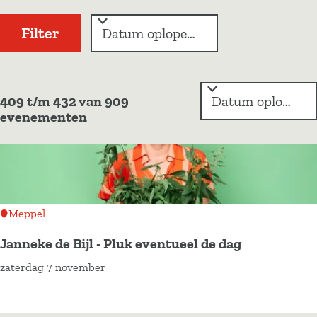
z
e
e
e
o
Filter
s
r
e
o
d
k
p
a
:
S
j
t
409 t/m 432 van 909
o
evenementen
e
u
r
t
m
e
e
r
o
p
Meppel
:
Janneke de Bijl - Pluk eventueel de dag
zaterdag 7 november
J
a
n