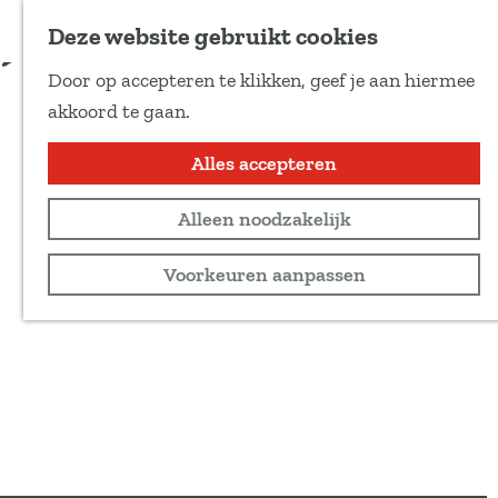
Voeg toe als favoriet
Bestel kaarten
Deze website gebruikt cookies
D
Door op accepteren te klikken, geef je aan hiermee
e
G
akkoord te gaan.
e
a
l
n
Alles accepteren
d
a
e
Alleen noodzakelijk
a
z
r
Voorkeuren aanpassen
e
d
p
e
a
h
g
o
i
m
n
e
a
p