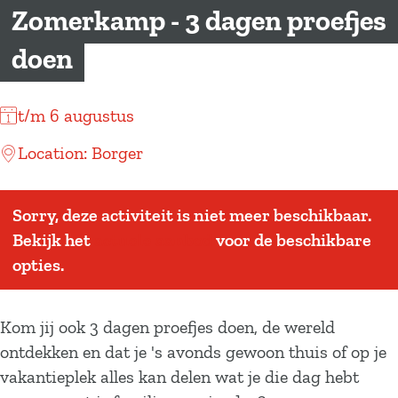
a
Zomerkamp - 3 dagen proefjes
g
doen
e
t/m 6 augustus
Location: Borger
Sorry, deze activiteit is niet meer beschikbaar.
Bekijk het
actuele aanbod
voor de beschikbare
opties.
Kom jij ook 3 dagen proefjes doen, de wereld
ontdekken en dat je 's avonds gewoon thuis of op je
vakantieplek alles kan delen wat je die dag hebt