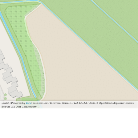
Leaflet
|
Powered by
Esri
| Sources: Esri, TomTom, Garmin, FAO, NOAA, USGS, © OpenStreetMap contributors,
and the GIS User Community, ,