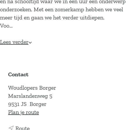
en na schooltijd waar we in één uur een onderwerp
onderzoeken. Met een zomerkamp hebben we veel
meer tijd en gaan we het verder uitdiepen.
Voo…
Lees verder
Contact
Woudlopers Borger
Marslandenweg 5
9531 JS
Borger
n
Plan je route
a
n
a
Route