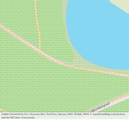
Leaflet
|
Powered by
Esri
| Sources: Esri, TomTom, Garmin, FAO, NOAA, USGS, © OpenStreetMap contributors,
and the GIS User Community, ,