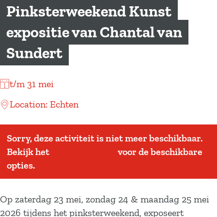
a
Pinksterweekend Kunst
g
expositie van Chantal van
e
Sundert
t/m 31 mei
Location: Echten
Sorry, deze activiteit is niet meer beschikbaar.
Bekijk het
actuele aanbod
voor de beschikbare
opties.
Op zaterdag 23 mei, zondag 24 & maandag 25 mei
2026 tijdens het pinksterweekend, exposeert