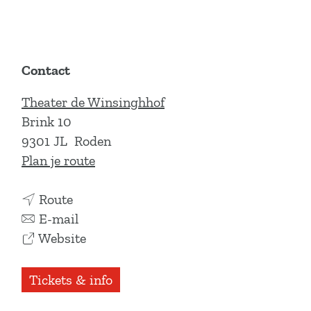
Contact
Theater de Winsinghhof
Brink 10
9301 JL
Roden
n
Plan je route
a
n
a
Route
a
n
r
E-mail
a
a
v
M
Website
r
a
a
o
M
r
n
h
Tickets & info
o
M
M
a