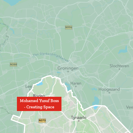
Mohamed Yusuf Boss
- Creating Space