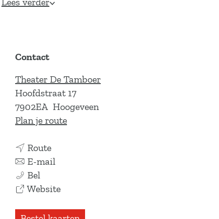
Lees verder
Contact
Theater De Tamboer
Hoofdstraat 17
7902EA
Hoogeveen
n
Plan je route
a
n
a
Route
a
n
r
E-mail
B
a
a
B
Bel
i
r
a
v
i
Website
j
B
r
a
j
n
i
B
n
n
Bestel kaarten