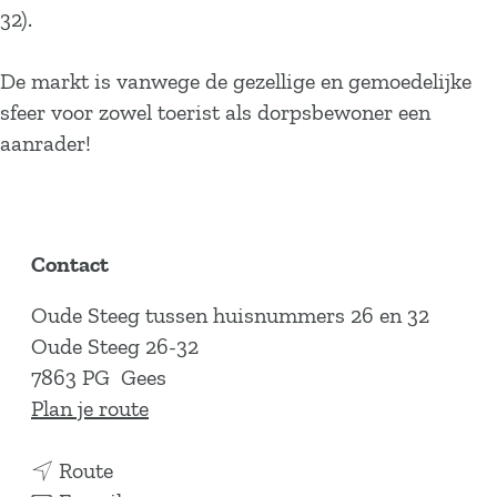
32).
De markt is vanwege de gezellige en gemoedelijke
sfeer voor zowel toerist als dorpsbewoner een
aanrader!
Contact
Oude Steeg tussen huisnummers 26 en 32
Oude Steeg 26-32
7863 PG
Gees
n
Plan je route
a
n
a
Route