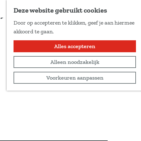
Voeg toe als favoriet
Deze website gebruikt cookies
D
Door op accepteren te klikken, geef je aan hiermee
e
G
akkoord te gaan.
e
a
l
n
Alles accepteren
d
a
e
Alleen noodzakelijk
a
z
r
Voorkeuren aanpassen
e
d
p
e
a
h
g
o
i
m
n
e
a
p