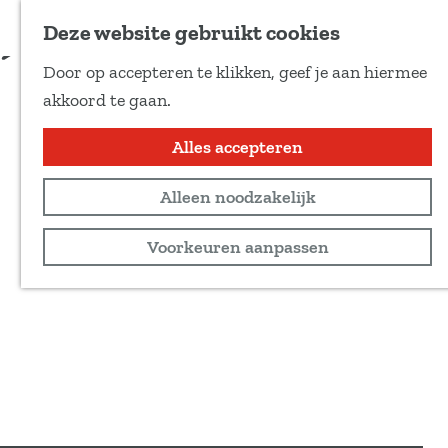
Voeg toe als favoriet
Bestel kaarten
Deze website gebruikt cookies
D
Door op accepteren te klikken, geef je aan hiermee
e
G
akkoord te gaan.
e
a
l
n
Alles accepteren
d
a
e
Alleen noodzakelijk
a
z
r
Voorkeuren aanpassen
e
d
p
e
a
h
g
o
i
m
n
e
a
p