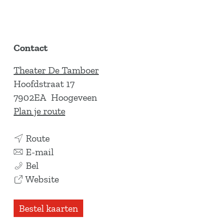
Contact
Theater De Tamboer
Hoofdstraat 17
7902EA
Hoogeveen
n
Plan je route
a
n
a
Route
a
n
r
E-mail
K
a
a
K
Bel
i
r
a
v
i
Website
n
K
r
a
n
d
i
K
n
d
Bestel kaarten