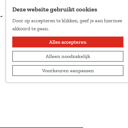
Voeg toe als favoriet
Bestel kaarten
Deze website gebruikt cookies
D
Door op accepteren te klikken, geef je aan hiermee
e
G
akkoord te gaan.
e
a
l
n
Alles accepteren
d
a
e
Alleen noodzakelijk
a
z
r
Voorkeuren aanpassen
e
d
p
e
a
h
g
o
i
m
n
e
a
p