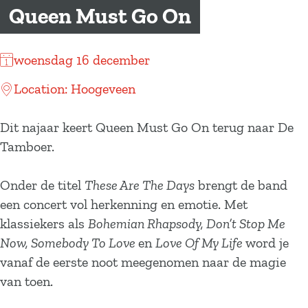
a
Queen Must Go On
g
e
woensdag 16 december
Location: Hoogeveen
Dit najaar keert Queen Must Go On terug naar De
Tamboer.
Onder de titel
These Are The Days
brengt de band
een concert vol herkenning en emotie. Met
klassiekers als
Bohemian Rhapsody, Don’t Stop Me
Now, Somebody To Love
en
Love Of My Life
word je
vanaf de eerste noot meegenomen naar de magie
van toen.