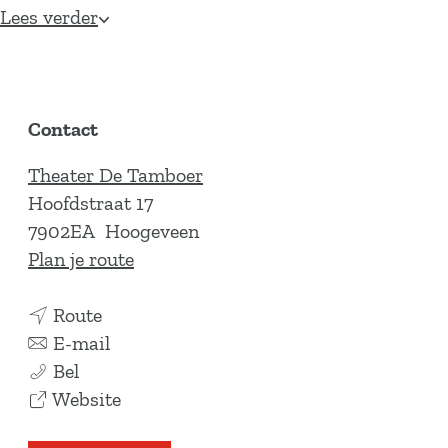
Lees verder
Contact
Theater De Tamboer
Hoofdstraat 17
7902EA
Hoogeveen
n
Plan je route
a
n
a
Route
a
n
r
E-mail
Q
a
a
Q
Bel
u
r
a
v
u
Website
e
Q
r
a
e