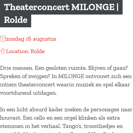
a
Theaterconcert MILONGE |
g
Rolde
e
zondag 16 augustus
Location: Rolde
Drie mensen. Een gesloten ruimte. Blijven of gaan?
Spreken of zwijgen? In
MILONGE
ontvouwt zich een
intiem theaterconcert waarin muziek en spel elkaar
voortdurend uitdagen.
In een licht absurd kader zoeken de personages naar
houvast. Een cello en een orgel klinken als extra
stemmen in het verhaal. Tango’s, troostliedjes en