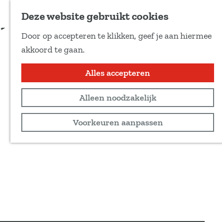
Voeg toe als favoriet
Bestel je tickets
Deze website gebruikt cookies
D
Door op accepteren te klikken, geef je aan hiermee
e
G
akkoord te gaan.
e
a
l
n
Alles accepteren
d
a
e
Alleen noodzakelijk
a
z
r
Voorkeuren aanpassen
e
d
p
e
a
h
g
o
i
m
n
e
a
p