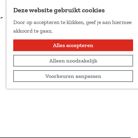
Voeg toe als favoriet
meer informatie en aanmelden
Deze website gebruikt cookies
D
Door op accepteren te klikken, geef je aan hiermee
e
G
akkoord te gaan.
e
a
l
n
Alles accepteren
d
a
e
Alleen noodzakelijk
a
z
r
Voorkeuren aanpassen
e
d
p
e
a
h
g
o
i
m
n
e
a
p