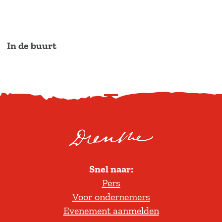
In de buurt
S
c
r
o
l
Snel naar:
l
Pers
t
Voor ondernemers
e
Evenement aanmelden
r