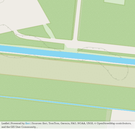
Leaflet
|
Powered by
Esri
| Sources: Esri, TomTom, Garmin, FAO, NOAA, USGS, © OpenStreetMap contributors,
and the GIS User Community, ,