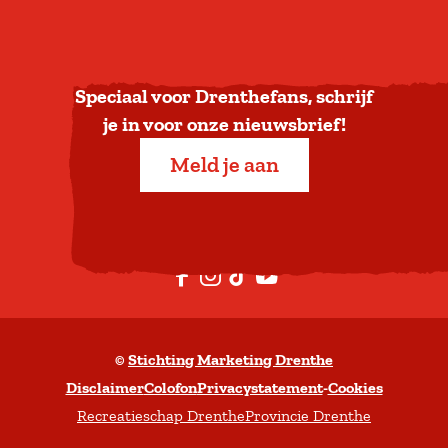
u
g
n
a
Speciaal voor Drenthefans, schrijf
a
je in voor onze nieuwsbrief!
r
Meld je aan
b
o
v
e
F
I
T
Y
n
a
n
i
o
c
s
k
u
©
Stichting Marketing Drenthe
e
t
T
t
Disclaimer
Colofon
Privacystatement
-
Cookies
b
a
o
u
Recreatieschap Drenthe
Provincie Drenthe
o
g
k
b