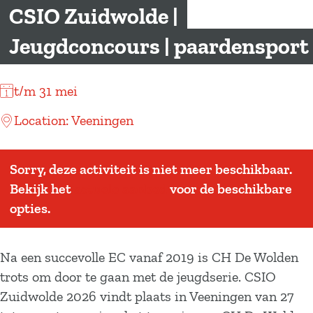
a
CSIO Zuidwolde |
g
Jeugdconcours | paardensport
e
t/m 31 mei
Location: Veeningen
Sorry, deze activiteit is niet meer beschikbaar.
Bekijk het
actuele aanbod
voor de beschikbare
opties.
Na een succevolle EC vanaf 2019 is CH De Wolden
trots om door te gaan met de jeugdserie. CSIO
Zuidwolde 2026 vindt plaats in Veeningen van 27