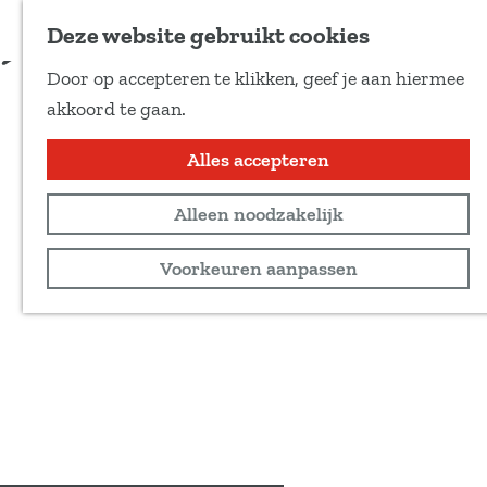
Voeg toe als favoriet
Meer informatie
Deze website gebruikt cookies
D
Door op accepteren te klikken, geef je aan hiermee
e
G
akkoord te gaan.
e
a
l
n
Alles accepteren
d
a
e
Alleen noodzakelijk
a
z
r
Voorkeuren aanpassen
e
d
p
e
a
h
g
o
i
m
n
e
a
p