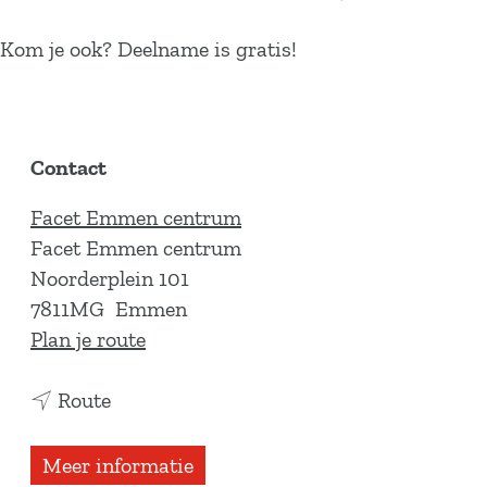
Kom je ook? Deelname is gratis!
Contact
Facet Emmen centrum
Facet Emmen centrum
Noorderplein 101
7811MG
Emmen
n
Plan je route
a
n
a
Route
a
r
a
K
Meer informatie