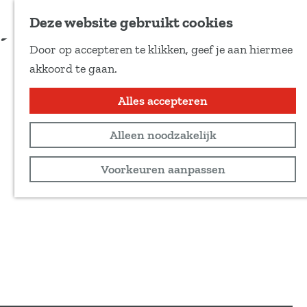
Voeg toe als favoriet
Deze website gebruikt cookies
D
Door op accepteren te klikken, geef je aan hiermee
e
G
akkoord te gaan.
e
a
l
n
Alles accepteren
d
a
e
Alleen noodzakelijk
a
z
r
Voorkeuren aanpassen
e
d
p
e
a
h
g
o
i
m
n
e
a
p