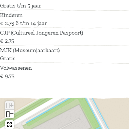
c
e
d
a
r
B
d
Gratis t/m 5 jaar
t
c
s
n
a
r
s
Kinderen
i
t
d
n
a
€ 2,75 6 t/m 14 jaar
e
i
s
d
n
CJP (Cultureel Jongeren Paspoort)
B
e
s
d
€ 2,75
r
B
s
a
r
MJK (Museumjaarkaart)
n
a
Gratis
d
n
Volwassenen
s
d
€ 9,75
s
+
−