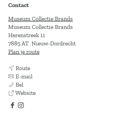
Contact
Museum Collectie Brands
Museum Collectie Brands
Herenstreek 11
7885 AT
Nieuw-Dordrecht
n
Plan je route
a
n
a
Route
a
n
r
E-mail
K
a
a
K
Bel
u
r
a
v
u
Website
n
K
r
a
n
F
I
s
u
K
n
s
a
n
t
n
u
K
t
c
s
w
s
n
u
w