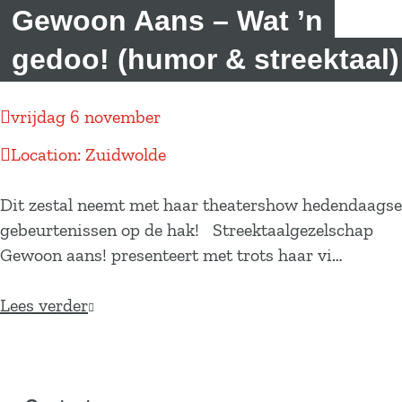
a
Gewoon Aans – Wat ’n
g
gedoo! (humor & streektaal)
e
vrijdag 6 november
Location: Zuidwolde
Dit zestal neemt met haar theatershow hedendaagse
gebeurtenissen op de hak! Streektaalgezelschap
Gewoon aans! presenteert met trots haar vi…
Lees verder