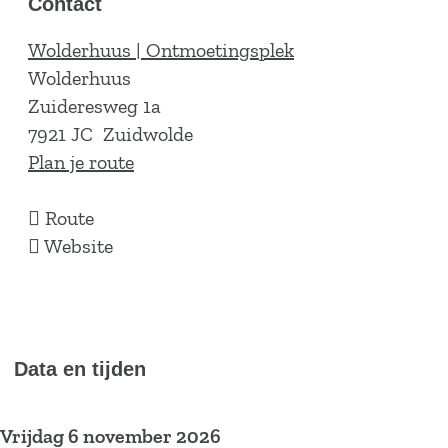
Contact
Wolderhuus | Ontmoetingsplek
Wolderhuus
Zuideresweg 1a
7921 JC
Zuidwolde
n
Plan je route
a
n
a
Route
a
v
r
Website
a
a
G
r
n
e
G
G
w
e
e
o
Data en tijden
w
w
o
o
o
n
Vrijdag 6 november 2026
o
o
A