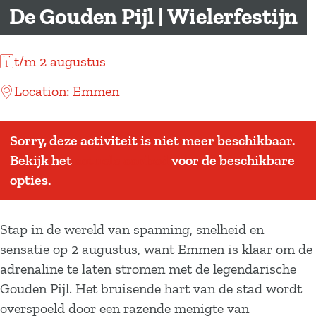
a
De Gouden Pijl | Wielerfestijn
g
e
t/m 2 augustus
Location: Emmen
Sorry, deze activiteit is niet meer beschikbaar.
Bekijk het
actuele aanbod
voor de beschikbare
opties.
Stap in de wereld van spanning, snelheid en
sensatie op 2 augustus, want Emmen is klaar om de
adrenaline te laten stromen met de legendarische
Gouden Pijl. Het bruisende hart van de stad wordt
overspoeld door een razende menigte van