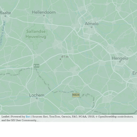
Leaflet
|
Powered by
Esri
| Sources: Esri, TomTom, Garmin, FAO, NOAA, USGS, © OpenStreetMap contributors,
and the GIS User Community, ,