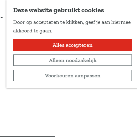
Voeg toe als favoriet
Deze website gebruikt cookies
D
Door op accepteren te klikken, geef je aan hiermee
e
G
akkoord te gaan.
e
a
l
n
Alles accepteren
d
a
e
Alleen noodzakelijk
a
z
r
Voorkeuren aanpassen
e
d
p
e
a
h
g
o
i
m
n
e
a
p