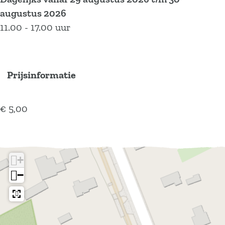
i
f
n
e
i
augustus 2026
r
a
f
n
r
11.00 - 17.00 uur
i
a
f
r
i
a
r
i
r
Prijsinformatie
€ 5,00
+
−