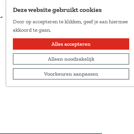
Voeg toe als favoriet
Bestel kaarten
Deze website gebruikt cookies
D
Door op accepteren te klikken, geef je aan hiermee
e
G
akkoord te gaan.
e
a
l
n
Alles accepteren
d
a
e
Alleen noodzakelijk
a
z
r
Voorkeuren aanpassen
e
d
p
e
a
h
g
o
i
m
n
e
a
p