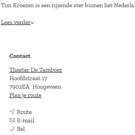
Tim Kroezen is een rijzende ster binnen het Nederl
Lees verder
Contact
Theater De Tamboer
Hoofdstraat 17
7902EA
Hoogeveen
n
Plan je route
a
n
a
Route
a
n
r
E-mail
T
a
a
T
Bel