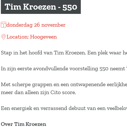
a
Tim Kroezen - 550
g
e
donderdag 26 november
Location: Hoogeveen
Stap in het hoofd van Tim Kroezen. Een plek waar het 
In zijn eerste avondvullende voorstelling 550 neemt 
Met scherpe grappen en een ontwapenende eerlijkheid 
meer dan alleen zijn Cito score.
Een energiek en verrassend debuut van een veelbelove
Over Tim Kroezen