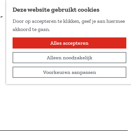
Voeg toe als favoriet
Bestel kaarten
Deze website gebruikt cookies
D
Door op accepteren te klikken, geef je aan hiermee
e
G
akkoord te gaan.
e
a
l
n
Alles accepteren
d
a
e
Alleen noodzakelijk
a
z
r
Voorkeuren aanpassen
e
d
p
e
a
h
g
o
i
m
n
e
a
p