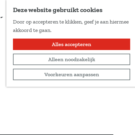
Voeg toe als favoriet
tickets via de website
Deze website gebruikt cookies
D
Door op accepteren te klikken, geef je aan hiermee
e
G
akkoord te gaan.
e
a
l
n
Alles accepteren
d
a
e
Alleen noodzakelijk
a
z
r
Voorkeuren aanpassen
e
d
p
e
a
h
g
o
i
m
n
e
a
p