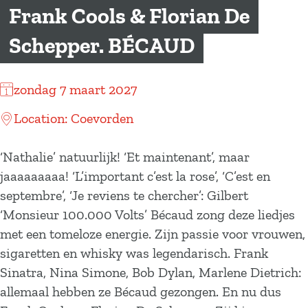
a
Frank Cools & Florian De
g
Schepper. BÉCAUD
e
zondag 7 maart 2027
Location: Coevorden
‘Nathalie’ natuurlijk! ‘Et maintenant’, maar
jaaaaaaaaa! ‘L’important c’est la rose’, ‘C’est en
septembre’, ‘Je reviens te chercher’: Gilbert
‘Monsieur 100.000 Volts’ Bécaud zong deze liedjes
met een tomeloze energie. Zijn passie voor vrouwen,
sigaretten en whisky was legendarisch. Frank
Sinatra, Nina Simone, Bob Dylan, Marlene Dietrich:
allemaal hebben ze Bécaud gezongen. En nu dus