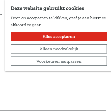
Voeg toe als favoriet
Deze website gebruikt cookies
D
Door op accepteren te klikken, geef je aan hiermee
e
G
akkoord te gaan.
e
a
l
n
Alles accepteren
d
a
e
Alleen noodzakelijk
a
z
r
Voorkeuren aanpassen
e
d
p
e
a
h
g
o
i
m
n
e
a
p