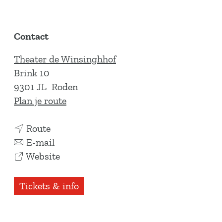
Contact
Theater de Winsinghhof
Brink 10
9301 JL
Roden
n
Plan je route
a
n
a
Route
a
n
r
E-mail
a
a
v
D
Website
r
a
a
E
D
r
n
B
Tickets & info
E
D
D
E
B
E
E
S