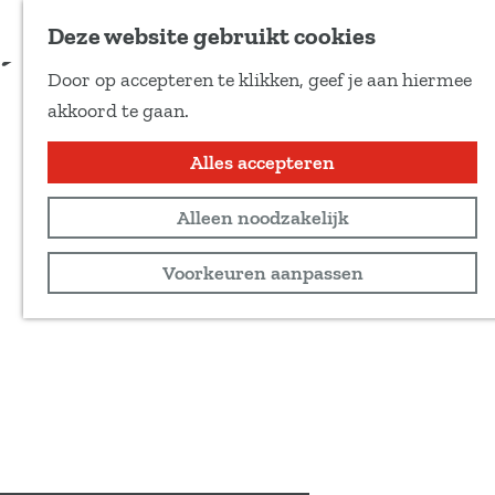
Voeg toe als favoriet
Tickets & info
Deze website gebruikt cookies
D
Door op accepteren te klikken, geef je aan hiermee
e
G
akkoord te gaan.
e
a
l
n
Alles accepteren
d
a
e
Alleen noodzakelijk
a
z
r
Voorkeuren aanpassen
e
d
p
e
a
h
g
o
i
m
n
e
a
p