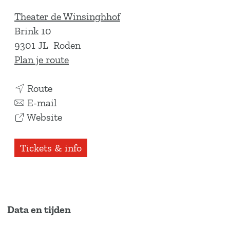
Theater de Winsinghhof
Brink 10
9301 JL
Roden
n
Plan je route
a
n
a
Route
a
n
r
E-mail
a
a
v
T
Website
r
a
a
h
T
r
n
e
Tickets & info
h
T
T
a
e
h
h
t
a
e
e
e
t
a
a
r
Data en tijden
e
t
t
T