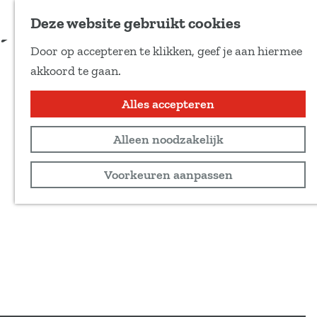
Voeg toe als favoriet
Tickets & info
Deze website gebruikt cookies
D
Door op accepteren te klikken, geef je aan hiermee
e
G
akkoord te gaan.
e
a
l
n
Alles accepteren
d
a
e
Alleen noodzakelijk
a
z
r
Voorkeuren aanpassen
e
d
p
e
a
h
g
o
i
m
n
e
a
p