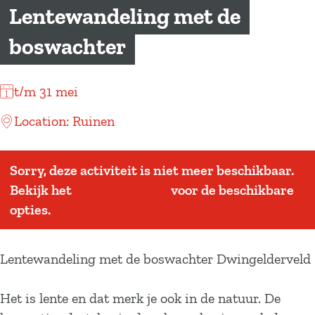
a
Lentewandeling met de
g
boswachter
e
t/m 31 mei
Location: Ruinen
Sorry, deze activiteit is niet meer beschikbaar.
Bekijk het
actuele aanbod
voor de beschikbare
opties.
Lentewandeling met de boswachter Dwingelderveld
Het is lente en dat merk je ook in de natuur. De