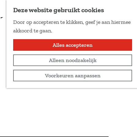
Voeg toe als favoriet
Deze website gebruikt cookies
Door op accepteren te klikken, geef je aan hiermee
G
akkoord te gaan.
a
n
Alles accepteren
a
Alleen noodzakelijk
a
r
Voorkeuren aanpassen
d
e
h
o
m
e
p