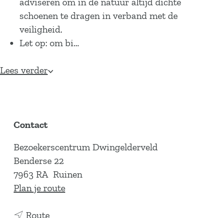
adviseren om in de natuur altijd dichte
schoenen te dragen in verband met de
veiligheid.
Let op: om bi…
Lees verder
Contact
Bezoekerscentrum Dwingelderveld
Benderse 22
7963 RA
Ruinen
n
Plan je route
a
n
a
Route