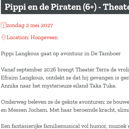
a
Pippi en de Piraten (6+) - Theat
g
e
zondag 2 mei 2027
Location: Hoogeveen
Pippi Langkous gaat op avontuur in De Tamboer
Vanaf september 2026 brengt Theater Terra de vrolij
Efraïm Langkous, ontdekt ze dat hij gevangen is g
Annika naar het mysterieuze eiland Taka Tuka.
Onderweg beleven ze de gekste avonturen: ze bouwen
en Messen Jochem. Met haar beroemde kracht, slimme s
Een fantasierijke familiemusical vol humor, muziek e