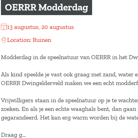
a
OERRR Modderdag
g
e
13 augustus, 20 augustus
Location: Ruinen
Modderdag in de speelnatuur van OERRR in het Dwing
Als kind speelde je vast ook graag met zand, water e
OERRR Dwingelderveld maken we een echt modderfestijn
Vrijwilligers staan in de speelnatuur op je te wach
zoeken. En als je een echte waaghals bent, dan gaan
gegarandeerd. Het kan erg warm worden bij de wate
Draag g…