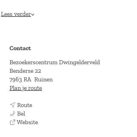
Lees verder
Contact
Bezoekerscentrum Dwingelderveld
Benderse 22
7963 RA
Ruinen
n
Plan je route
a
n
a
Route
O
a
r
Bel
E
a
v
O
Website
R
r
a
E