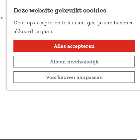
Voeg toe als favoriet
Koop tickets
Deze website gebruikt cookies
D
Door op accepteren te klikken, geef je aan hiermee
e
G
akkoord te gaan.
e
a
l
n
Alles accepteren
d
a
e
Alleen noodzakelijk
a
z
r
Voorkeuren aanpassen
e
d
p
e
a
h
g
o
i
m
n
e
a
p