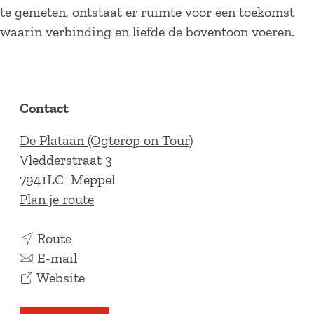
te genieten, ontstaat er ruimte voor een toekomst
waarin verbinding en liefde de boventoon voeren.
Contact
De Plataan (Ogterop on Tour)
Vledderstraat 3
7941LC
Meppel
n
Plan je route
a
n
a
Route
a
n
r
E-mail
a
a
v
J
Website
r
a
a
o