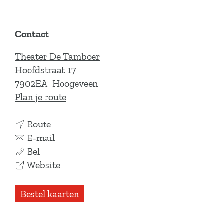
Contact
Theater De Tamboer
Hoofdstraat 17
7902EA
Hoogeveen
n
Plan je route
a
n
a
Route
a
n
r
E-mail
F
a
a
F
Bel
a
r
a
v
a
Website
b
F
r
a
b
i
a
F
n
i
Bestel kaarten
a
b
a
F
a