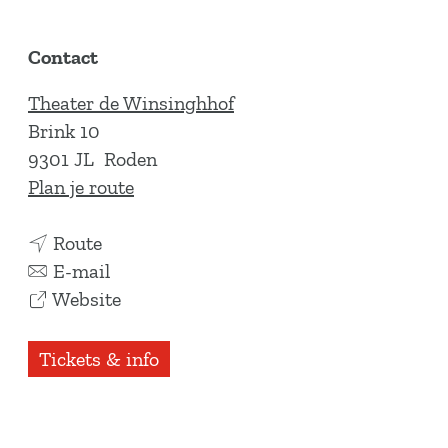
Contact
Theater de Winsinghhof
Brink 10
9301 JL
Roden
n
Plan je route
a
n
a
Route
a
n
r
E-mail
a
a
v
M
Website
r
a
a
y
M
r
n
l
Tickets & info
y
M
M
o
l
y
y
u
o
l
l
F