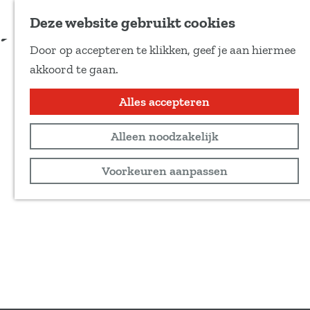
Voeg toe als favoriet
Tickets & info
Deze website gebruikt cookies
D
Door op accepteren te klikken, geef je aan hiermee
e
G
akkoord te gaan.
e
a
l
n
Alles accepteren
d
a
e
Alleen noodzakelijk
a
z
r
Voorkeuren aanpassen
e
d
p
e
a
h
g
o
i
m
n
e
a
p