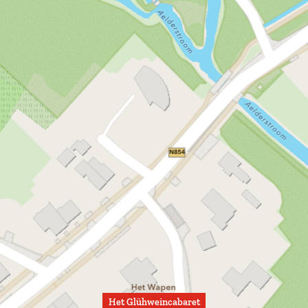
n
Het Glühweincabaret