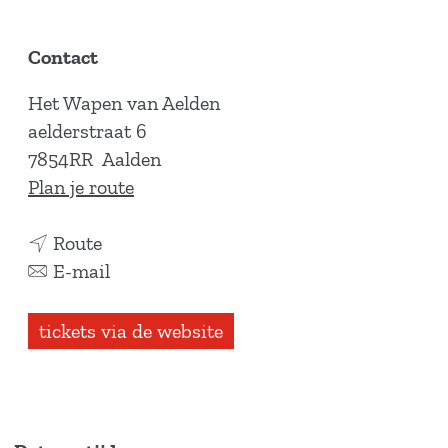
Contact
Het Wapen van Aelden
aelderstraat 6
7854RR
Aalden
n
Plan je route
a
n
a
Route
a
n
r
E-mail
a
a
H
r
a
e
tickets via de website
H
r
t
e
H
G
t
e
l
G
t
ü