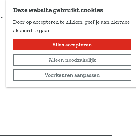
Voeg toe als favoriet
tickets via de website
Deze website gebruikt cookies
D
Door op accepteren te klikken, geef je aan hiermee
e
G
akkoord te gaan.
e
a
l
n
Alles accepteren
d
a
e
Alleen noodzakelijk
a
z
r
Voorkeuren aanpassen
e
d
p
e
a
h
g
o
i
m
n
e
a
p